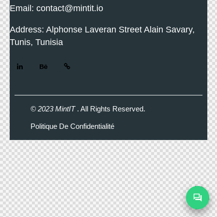
Email: contact@mintit.io
Address: Alphonse Laveran Street Alain Savary,
Tunis, Tunisia
© 2023 MintIT
. All Rights Reserved.
Politique De Confidentialité
Cust
Supp
Assis